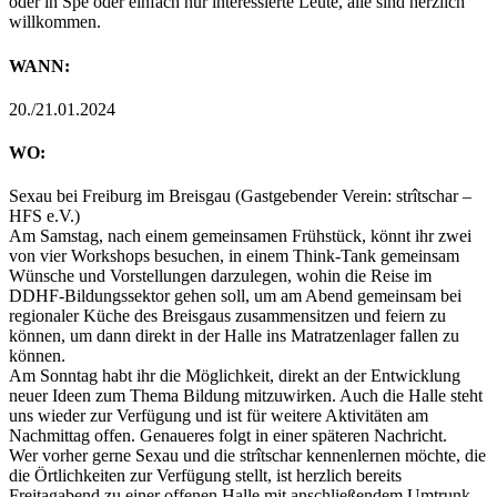
oder in Spe oder einfach nur interessierte Leute, alle sind herzlich
willkommen.
WANN:
20./21.01.2024
WO:
Sexau bei Freiburg im Breisgau (Gastgebender Verein: strîtschar –
HFS e.V.)
Am Samstag, nach einem gemeinsamen Frühstück, könnt ihr zwei
von vier Workshops besuchen, in einem Think-Tank gemeinsam
Wünsche und Vorstellungen darzulegen, wohin die Reise im
DDHF-Bildungssektor gehen soll, um am Abend gemeinsam bei
regionaler Küche des Breisgaus zusammensitzen und feiern zu
können, um dann direkt in der Halle ins Matratzenlager fallen zu
können.
Am Sonntag habt ihr die Möglichkeit, direkt an der Entwicklung
neuer Ideen zum Thema Bildung mitzuwirken. Auch die Halle steht
uns wieder zur Verfügung und ist für weitere Aktivitäten am
Nachmittag offen. Genaueres folgt in einer späteren Nachricht.
Wer vorher gerne Sexau und die strîtschar kennenlernen möchte, die
die Örtlichkeiten zur Verfügung stellt, ist herzlich bereits
Freitagabend zu einer offenen Halle mit anschließendem Umtrunk