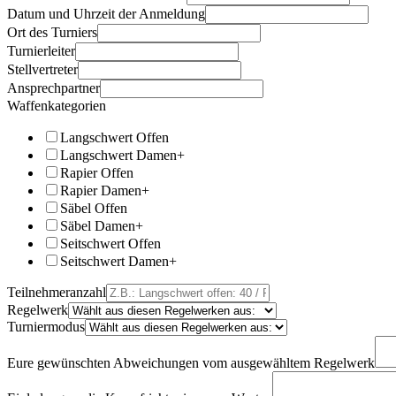
Datum und Uhrzeit der Anmeldung
Ort des Turniers
Turnierleiter
Stellvertreter
Ansprechpartner
Waffenkategorien
Langschwert Offen
Langschwert Damen+
Rapier Offen
Rapier Damen+
Säbel Offen
Säbel Damen+
Seitschwert Offen
Seitschwert Damen+
Teilnehmeranzahl
Regelwerk
Turniermodus
Eure gewünschten Abweichungen vom ausgewähltem Regelwerk