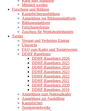
Karte aller Standorte
Mitglied werden
Forschung und Bildung
Kampfrichterausbildung
Anmeldung zur Bildungsplattform
Bildungsplattform
Forschungsforum
Zuschuss für Workshopleitungen
Turnier
Versagt und Verletzten Eintrag
Übersicht
FAQ zum Kader und Turnierwesen
DDHF Ranglisten
DDHF-Ranglisten 2026
DDHF-Ranglisten 2025
DDHF-Ranglisten 2024
DDHF-Ranglisten 2023
DDHF-Ranglisten 2022
DDHF-Ranglisten 2021
DDHF-Ranglisten 2020
DDHF Ranglisten 2019
Anmeldung zum Nationalkader
Anmeldung zur Ausfallliste
Kampfrichter
Turnierregelwerke