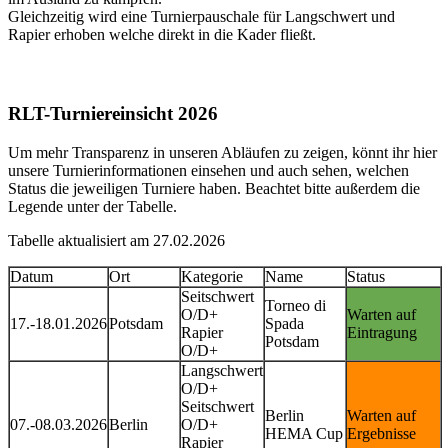
Gleichzeitig wird eine Turnierpauschale für Langschwert und
Rapier erhoben welche direkt in die Kader fließt.
RLT-Turniereinsicht 2026
Um mehr Transparenz in unseren Abläufen zu zeigen, könnt ihr hier
unsere Turnierinformationen einsehen und auch sehen, welchen
Status die jeweiligen Turniere haben. Beachtet bitte außerdem die
Legende unter der Tabelle.
Tabelle aktualisiert am 27.02.2026
Datum
Ort
Kategorie
Name
Status
Seitschwert
Torneo di
O/D+
Warten auf
17.-18.01.2026
Potsdam
Spada
Rapier
Eintragung
Potsdam
O/D+
Langschwert
O/D+
Seitschwert
Berlin
Warten auf
07.-08.03.2026
Berlin
O/D+
HEMA Cup
Ergebnisse
Rapier