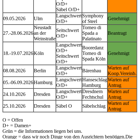
O/D+
Säbel O/D+
Langschwert
Symphony
09.05.2026
Ulm
Genehmigt
O/D+
of Steel
Neustadt
Torneo di
Seitschwert
27.-28.06.2026
an der
Spada a
Beantragt
O/D+
Weinstraße
Palatinato
Langschwert
Booredanz
O/D+
18.-19.07.2026
Köln
Torneo di
Genehmigt
Seitschwert
Spada Köln
O/D+
Langschwert
Warten auf
08.08.2026
Berlin
Bärenhau
O/D+
Koop.Vereinb.
Langschwert
Hanseschlag
Warten auf
05.-06.09.2026
Hamburg
O/D+
Hamburg
Antrag
Langschwert
Dresdnern
Warten auf
24.10.2026
Dresden
O/D+
Fechtschul
Antrag
Warten auf
25.10.2026
Dresden
Säbel O
Säbelschlag
Antrag
O = Offen
D+ = Damen+
Grün = die Informationen liegen bei uns.
Orange = dass wir noch Dinge von den Ausrichtern benötigen.Die