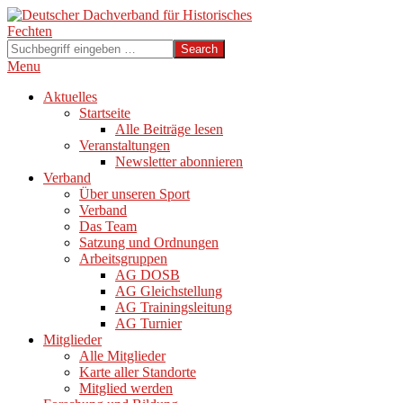
Skip
to
content
Search
Secondary
Menu
Navigation
Aktuelles
Menu
Startseite
Alle Beiträge lesen
Veranstaltungen
Newsletter abonnieren
Verband
Über unseren Sport
Verband
Das Team
Satzung und Ordnungen
Arbeitsgruppen
AG DOSB
AG Gleichstellung
AG Trainingsleitung
AG Turnier
Mitglieder
Alle Mitglieder
Karte aller Standorte
Mitglied werden