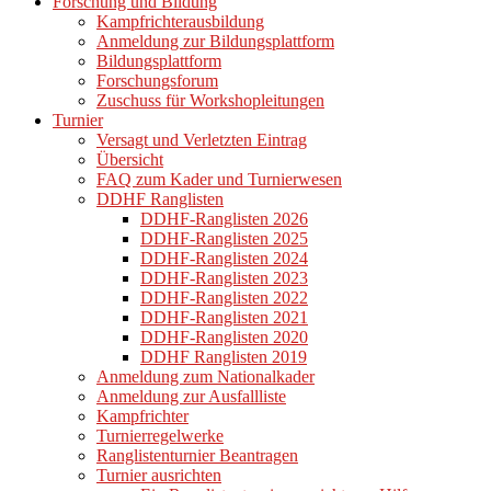
Forschung und Bildung
Kampfrichterausbildung
Anmeldung zur Bildungsplattform
Bildungsplattform
Forschungsforum
Zuschuss für Workshopleitungen
Turnier
Versagt und Verletzten Eintrag
Übersicht
FAQ zum Kader und Turnierwesen
DDHF Ranglisten
DDHF-Ranglisten 2026
DDHF-Ranglisten 2025
DDHF-Ranglisten 2024
DDHF-Ranglisten 2023
DDHF-Ranglisten 2022
DDHF-Ranglisten 2021
DDHF-Ranglisten 2020
DDHF Ranglisten 2019
Anmeldung zum Nationalkader
Anmeldung zur Ausfallliste
Kampfrichter
Turnierregelwerke
Ranglistenturnier Beantragen
Turnier ausrichten