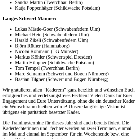
Sandra Martin (Twerchhau Berlin)
Katja Poppenhäger (Schildwache Potsdam)
Langes Schwert Männer:
Lukas Mästle-Goer (Schwabenfedern Ulm)
Michael Hein (Schwabenfedern Ulm)
Harald Zikeli (Schwabenfedern Ulm)
Björn Rüther (Hammaborg)
Nicolai Rohmann (TG Münster)
Markus Köhler (Schwertspiel Dresden)
Martin Höppner (Schildwache Potsdam)
Tom Tempel (Twerchhau Berlin)
Marc Schramm (Schwert und Bogen Nürnberg)
Bastian Tilgner (Schwert und Bogen Nürnberg)
Wir gratulieren allen “Kaderern” ganz herzlich und wünschen Euch
erfolgreiches und verletzungsfreies Fechten! Vielen Dank für Euer
Engagement und Eure Unterstützung, ohne die ein deutscher Kader
ein Wunschtraum bleiben würde! Unsere langfristige Vision ist
übrigens ein paritätisch besetzter Kader.
Die Trainingstermine für dieses Jahr sind auch bereits fixiert. Die
Kaderfechterinnen und -fechter werden an zwei Terminen, einmal
im Mai und einmal im September, für ein Wochenende bzw. eine